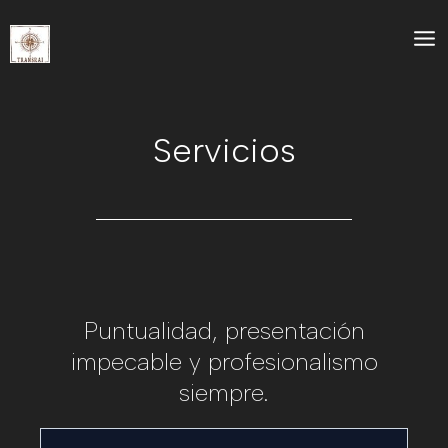
Skip
Mai
to
Me
content
Servicios
Puntualidad, presentación
impecable y profesionalismo
siempre.